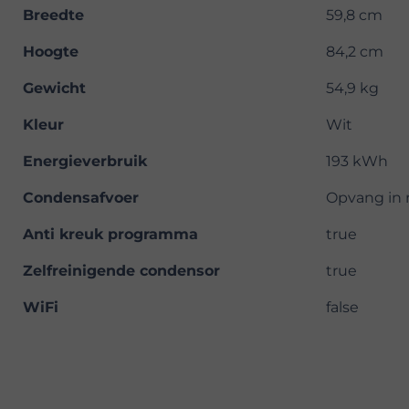
Breedte
59,8 cm
Hoogte
84,2 cm
Gewicht
54,9 kg
Kleur
Wit
Energieverbruik
193 kWh
Condensafvoer
Opvang in r
Anti kreuk programma
true
Zelfreinigende condensor
true
WiFi
false