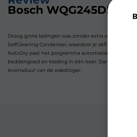
Bosch WQG245D5NL Se
B
Droog grote ladingen was zonder extra onderhoud
SelfCleaning Condenser, waardoor je zelf geen conde
AutoDry past het programma automatisch aan op de 
beddengoed en kleding in één keer. Dankzij energiek
levensduur van de wasdroger.