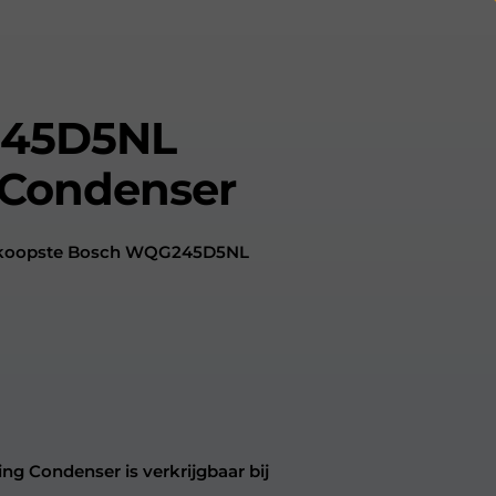
45D5NL
 Condenser
oedkoopste Bosch WQG245D5NL
 Condenser is verkrijgbaar bij