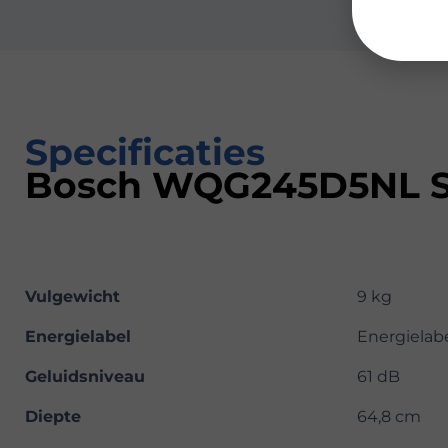
Specificaties
Bosch WQG245D5NL Se
Vulgewicht
9 kg
Energielabel
Energielab
Geluidsniveau
61 dB
Diepte
64,8 cm