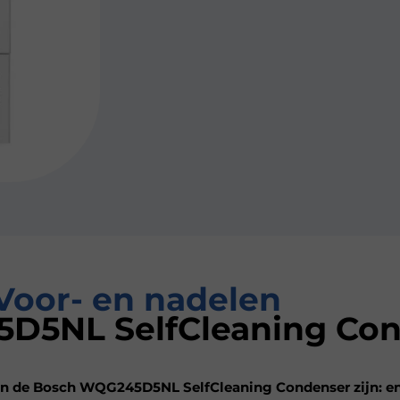
Voor- en nadelen
D5NL SelfCleaning Co
n de Bosch WQG245D5NL SelfCleaning Condenser zijn: ene