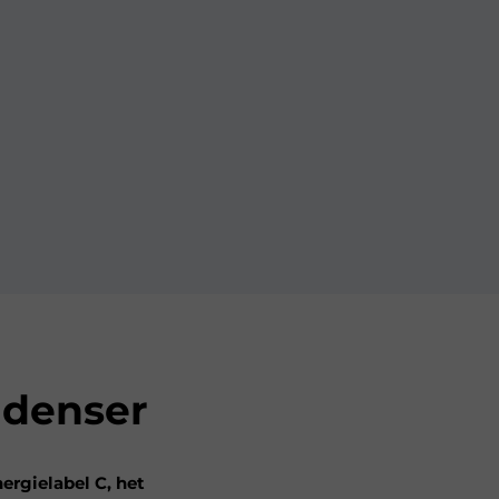
ndenser
rgielabel C, het