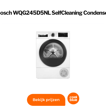
lfCleaning Condenser
osch WQG245D5NL SelfCleaning Condens
 met de Bosch WQG245D5NL. Deze wasdroger heeft een
nsor schoonmaakt en de droger energiezuinig blijft. Bo
hoeveelheid was. Met 9 kilogram vulgewicht droog je
lasse C bespaar je tot € 200,- aan energiekosten over 
Bekijk prijzen