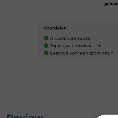
geluid
Voordelen
Is Coolblue's keuze
Topklasse bouwkwaliteit
Geschikt voor een groot gezin
Review