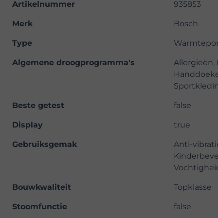
Artikelnummer
935853
Merk
Bosch
Type
Warmtepo
Algemene droogprogramma's
Allergieën,
Handdoeken
Sportkledin
Beste getest
false
Display
true
Gebruiksgemak
Anti-vibrat
Kinderbeve
Vochtighei
Bouwkwaliteit
Topklasse
Stoomfunctie
false