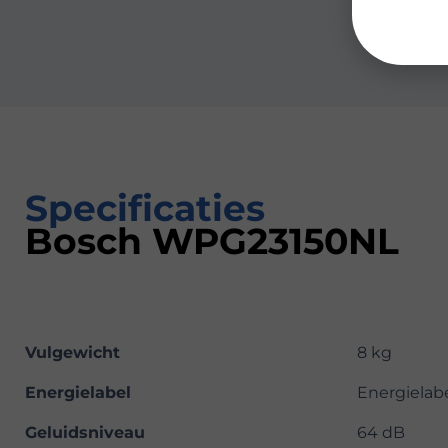
Specificaties
Bosch WPG23150NL
Vulgewicht
8 kg
Energielabel
Energielab
Geluidsniveau
64 dB