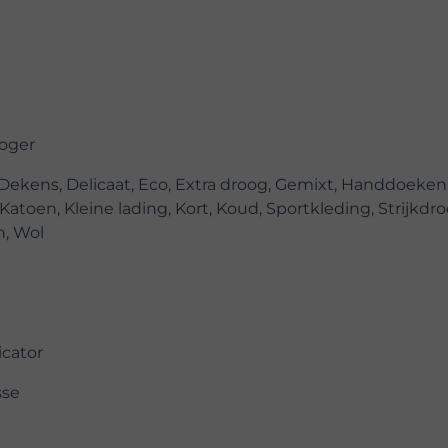
oger
 Dekens, Delicaat, Eco, Extra droog, Gemixt, Handdoeken
Katoen, Kleine lading, Kort, Koud, Sportkleding, Strijkdro
h, Wol
icator
sse