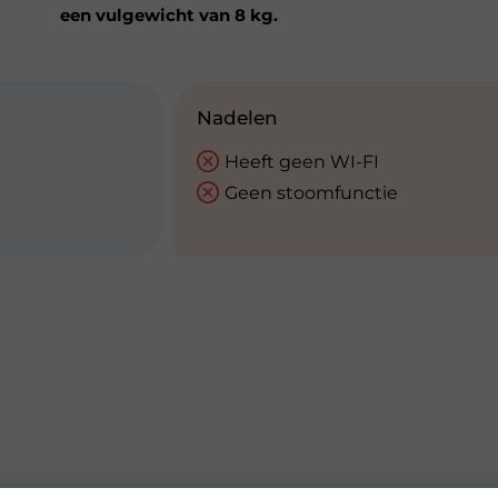
een vulgewicht van 8 kg.
Nadelen
Heeft geen WI-FI
Geen stoomfunctie