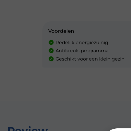
Voordelen
Redelijk energiezuinig
Antikreuk-programma
Geschikt voor een klein gezin
Review