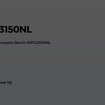
3150NL
edkoopste Bosch WPG23150NL
aar bij