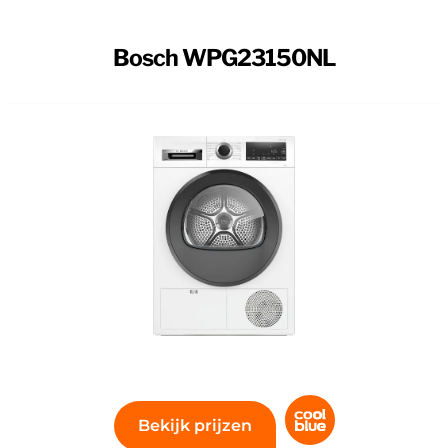
Bosch WPG23150NL
 Bosch WPG23150NL. Een volle trommel is met deze cond
bijvoorbeeld katoen, handdoeken of dekens. Heb je veel
 binnen 40 minuten droogt. Zo ben je op tijd klaar voor 
en of pollen, droog je je wasgoed met 'AllergiePlus'. Do
rritatie. Je zet de wasdroger gerust vlak bij je thuiswe
ecibel heb je weinig last van lawaai. Het vocht uit je 
Bekijk prijzen