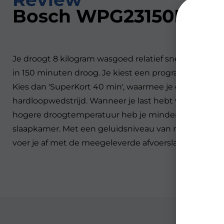
Bosch WPG23150NL
Je droogt 8 kilogram wasgoed relatief snel met de
in 150 minuten droog. Je kiest een programma voor 
Kies dan 'SuperKort 40 min', waarmee je enkele shirts
hardloopwedstrijd. Wanneer je last hebt van dierenhar
hogere droogtemperatuur heb je minder last van huidi
slaapkamer. Met een geluidsniveau van maximaal 64 d
voer je af met de meegeleverde afvoerslang.