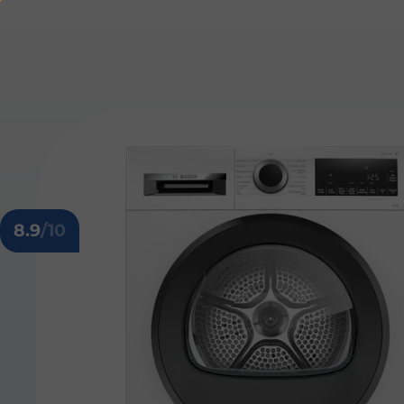
8.9
/10