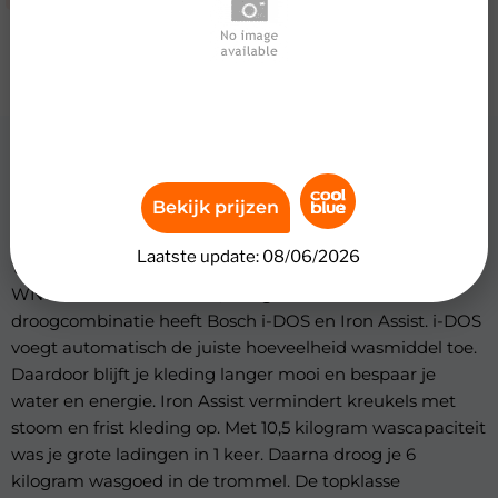
Review
Bosch WNG254A9BY i-DOS – 10,5/6
Bekijk prijzen
kg
Laatste update: 08/06/2026
Was grondig en strijk minder met de Bosch
WNG254A9BY i-DOS – 10,5/6 kg. Deze was-
droogcombinatie heeft Bosch i-DOS en Iron Assist. i-DOS
voegt automatisch de juiste hoeveelheid wasmiddel toe.
Daardoor blijft je kleding langer mooi en bespaar je
water en energie. Iron Assist vermindert kreukels met
stoom en frist kleding op. Met 10,5 kilogram wascapaciteit
was je grote ladingen in 1 keer. Daarna droog je 6
kilogram wasgoed in de trommel. De topklasse