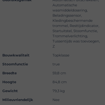
Automatische
wasmiddeldosering,
Beladingssensor,
Kledingbeschermende
trommel, Resttijdindicator,
Startuitstel, Stoomfunctie,
Trommelverlichting,
Tussentijds was toevoegen,
Z
Bouwkwaliteit
Topklasse
Stoomfunctie
true
Breedte
59,8 cm
Hoogte
84,8 cm
Gewicht
79,3 kg
Milieuvriendelijk
Nee