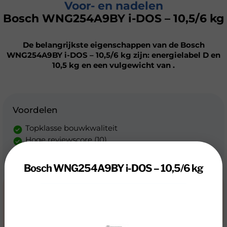
Voor- en nadelen
Bosch WNG254A9BY i-DOS – 10,5/6 kg
De belangrijkste eigenschappen van de Bosch
WNG254A9BY i-DOS – 10,5/6 kg zijn: energielabel D en
10,5 kg en een vulgewicht van .
Voordelen
Topklasse bouwkwaliteit
Hoge reviewscore (10)
Hoog vulgewicht (10.5 kg)
Bosch WNG254A9BY i-DOS – 10,5/6 kg
Nadelen
Niet milieuvriendelijk
Niet erg energiezuinig