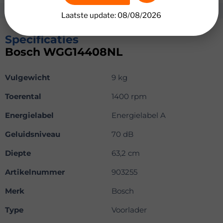
Laatste update: 08/08/2026
Specificaties
Bosch WGG14408NL
Vulgewicht
9 kg
Toerental
1400 rpm
Energielabel
Energielabel A
Geluidsniveau
70 dB
Diepte
63,2 cm
Artikelnummer
903255
Merk
Bosch
Type
Voorlader