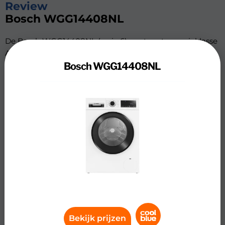
Review
Bosch WGG14408NL
De Bosch WGG14408NL (serie 6) wast met energieklasse
A zeer energiezuinig. Je bespaart over de levensduur
Bosch WGG14408NL
gemiddeld tot &euro; 220,- op je energiekosten. De
wasmachine is met 9 kilogram vulgewicht geschikt voor
een grote lading beddengoed of berg handdoeken. Met
een geluidsniveau van 70 decibel zet je de machine ook
aan tijdens het thuiswerken. Je hebt namelijk minder
last van geluid tijdens het centrifugeren. Je wast je
hoeslakens grondig schoon met Hygiene Plus. Met dit
programma was je langer op een hogere temperatuur.
Ook voegt de wasmachine een extra spoelbeurt toe.
Hierdoor verwijder je allergenen, zoals dierenharen en
heb je minder last van een gevoelige huid. Zet
SpeedPerfect aan en was tot 65% sneller. Handig,
wanneer je vaak haast hebt.
Bekijk prijzen