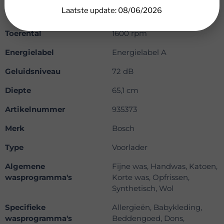
Laatste update: 08/06/2026
Vulgewicht
10 kg
Toerental
1600 rpm
Energielabel
Energielabel A
Geluidsniveau
72 dB
Diepte
65,1 cm
Artikelnummer
935373
Merk
Bosch
Type
Voorlader
Algemene
Fijne was, Handwas, Katoen,
wasprogramma's
Korte was, Opfrissen,
Synthetisch, Wol
Specifieke
Allergieën, Babykleding,
wasprogramma's
Beddengoed, Dons,