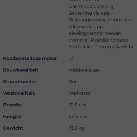
wasmiddeldosering,
Bediening via app,
Beladingssensor, Informatie
aflezen via app,
Kledingbeschermende
trommel, Resttijdindicator,
Startuitstel, Trommelverlicht
Koolborstelloze motor
Ja
Bouwkwaliteit
Middenklasse
Stoomfunctie
Nee
Waskwaliteit
Topklasse
Breedte
59,8 cm
Hoogte
84,8 cm
Gewicht
73,5 kg