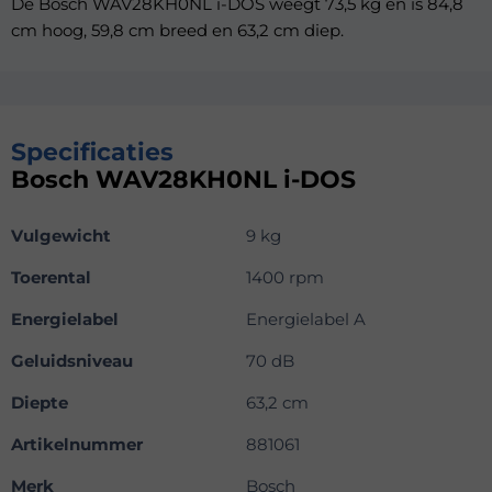
De Bosch WAV28KH0NL i-DOS weegt 73,5 kg en is 84,8
cm hoog, 59,8 cm breed en 63,2 cm diep.
Specificaties
Bosch WAV28KH0NL i-DOS
Vulgewicht
9 kg
Toerental
1400 rpm
Energielabel
Energielabel A
Geluidsniveau
70 dB
Diepte
63,2 cm
Artikelnummer
881061
Merk
Bosch