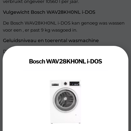
verbruikt ongeveer 10560 l per jaar.
Vulgewicht Bosch WAV28KH0NL i-DOS
De Bosch WAV28KH0NL i-DOS kan genoeg was wassen
voor een , er past 9 kg wasgoed in.
Geluidsniveau en toerental wasmachine
De wasmachine maakt geluid tijdens het wassen en
centrifugeren, het geluidniveau is 70 dB. De wasmachine
Bosch WAV28KH0NL i-DOS
heeft een maximaal toerental van: 1400 rpm.
Wasprogramma’s
De Bosch WAV28KH0NL i-DOS heeft 14 programma’s om
de juiste keuze te maken bij het wassen van je wasgoed.
De Bosch WAV28KH0NL i-DOS heeft een aantal
algemene wasprogramma’s, zoals: fijne was, Handwas,
Katoen, Korte was, Opfrissen, Synthetisch, Wol. Er is
aandacht aan besteed om het gebruiksgemak van de
wasmachine zo hoog mogelijk te maken, de Bosch