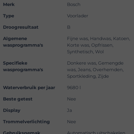
Merk
Bosch
Type
Voorlader
Droogresultaat
B
Algemene
Fijne was, Handwas, Katoen,
wasprogramma's
Korte was, Opfrissen,
Synthetisch, Wol
Specifieke
Donkere was, Gemengde
wasprogramma's
was, Jeans, Overhemden,
Sportkleding, Zijde
Waterverbruik per jaar
9680 l
Beste getest
Nee
Display
Ja
Trommelverlichting
Nee
Gebruiksgemak
Automatisch uitschakelen,