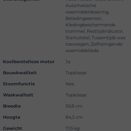
Automatische
wasmiddeldosering,
Beladingssensor,
Kledingbeschermende
trommel, Resttijdindicator,
Startuitstel, Tussentijds was
toevoegen, Zelfreinigende
wasmiddellade
Koolborstelloze motor
Ja
Bouwkwaliteit
Topklasse
Stoomfunctie
Nee
Waskwaliteit
Topklasse
Breedte
59,8 cm
Hoogte
84,5 cm
Gewicht
71,5 kg