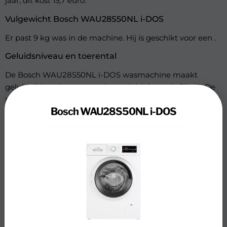
jaar, dit kost 15,7 euro.
Vulgewicht Bosch WAU28S50NL i-DOS
Er past 9 kg was in de machine. Hij is geschikt voor een .
Geluidsniveau en toerental
De Bosch WAU28S50NL i-DOS wasmachine maakt
geluid tijdens het wassen, het geluidniveau is: 72 dB. De
machine beschikt over een maximaal toerental van: 1400
Bosch WAU28S50NL i-DOS
rpm.
Wasprogramma’s wasmachine
De Bosch WAU28S50NL i-DOS heeft 15 programma’s om
de juiste keuze te maken bij het wassen van je wasgoed.
De Bosch WAU28S50NL i-DOS beschikt over de volgende
algemene wasprogramma’s: fijne was, Handwas, Katoen,
Korte was, Opfrissen, Synthetisch, Wol. Er is aandacht aan
besteed om het gebruiksgemak van de wasmachine zo
hoog mogelijk te maken, de Bosch WAU28S50NL i-DOS