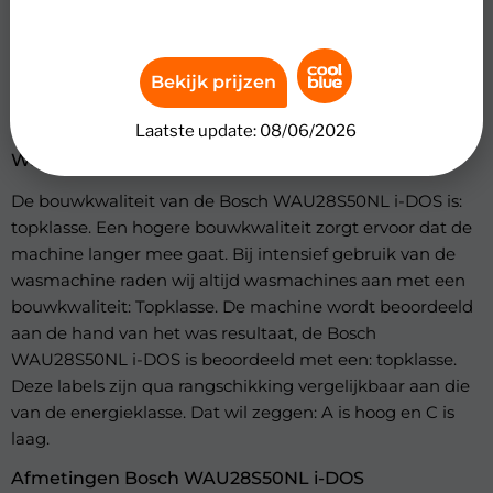
beschikt over: automatisch uitschakelen, Automatische
wasmiddeldosering, Beladingssensor,
Kledingbeschermende trommel, Resttijdindicator,
Bekijk prijzen
Startuitstel, Tussentijds was toevoegen, Zelfreinigende
wasmiddellade.
Laatste update: 08/06/2026
Was- en bouwkwaliteit wasmachine
De bouwkwaliteit van de Bosch WAU28S50NL i-DOS is:
topklasse. Een hogere bouwkwaliteit zorgt ervoor dat de
machine langer mee gaat. Bij intensief gebruik van de
wasmachine raden wij altijd wasmachines aan met een
bouwkwaliteit: Topklasse. De machine wordt beoordeeld
aan de hand van het was resultaat, de Bosch
WAU28S50NL i-DOS is beoordeeld met een: topklasse.
Deze labels zijn qua rangschikking vergelijkbaar aan die
van de energieklasse. Dat wil zeggen: A is hoog en C is
laag.
Afmetingen Bosch WAU28S50NL i-DOS