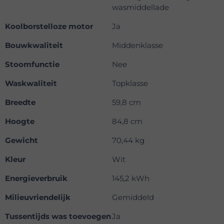
wasmiddellade
Koolborstelloze motor
Ja
Bouwkwaliteit
Middenklasse
Stoomfunctie
Nee
Waskwaliteit
Topklasse
Breedte
59,8 cm
Hoogte
84,8 cm
Gewicht
70,44 kg
Kleur
Wit
Energieverbruik
145,2 kWh
Milieuvriendelijk
Gemiddeld
Tussentijds was toevoegen
Ja