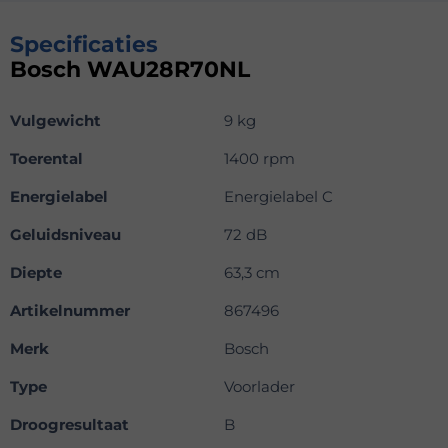
Specificaties
Bosch WAU28R70NL
Vulgewicht
9 kg
Toerental
1400 rpm
Energielabel
Energielabel C
Geluidsniveau
72 dB
Diepte
63,3 cm
Artikelnummer
867496
Merk
Bosch
Type
Voorlader
Droogresultaat
B