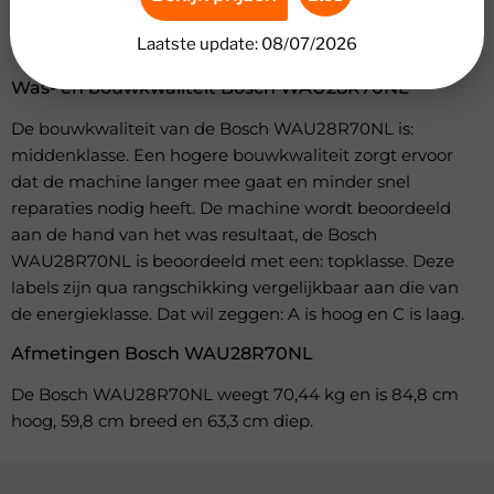
Startuitstel, Tussentijds was toevoegen, Zelfreinigende
Laatste update: 08/07/2026
wasmiddellade.
Was- en bouwkwaliteit Bosch WAU28R70NL
De bouwkwaliteit van de Bosch WAU28R70NL is:
middenklasse. Een hogere bouwkwaliteit zorgt ervoor
dat de machine langer mee gaat en minder snel
reparaties nodig heeft. De machine wordt beoordeeld
aan de hand van het was resultaat, de Bosch
WAU28R70NL is beoordeeld met een: topklasse. Deze
labels zijn qua rangschikking vergelijkbaar aan die van
de energieklasse. Dat wil zeggen: A is hoog en C is laag.
Afmetingen Bosch WAU28R70NL
De Bosch WAU28R70NL weegt 70,44 kg en is 84,8 cm
hoog, 59,8 cm breed en 63,3 cm diep.