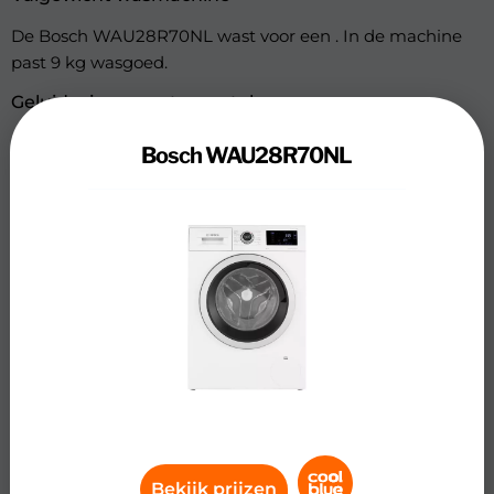
De Bosch WAU28R70NL wast voor een . In de machine
past 9 kg wasgoed.
Geluidsniveau en toerental
De wasmachine kan helaas niet volledig stil
Bosch WAU28R70NL
centrifugeren en wassen. Tijdens het wassen en
centrifugeren is het geluidniveau 72 dB. De Bosch
WAU28R70NL beschikt over een maximaal toerental
van: 1400 rpm.
Wasprogramma’s
De wasmachine heeft de beschikking over verschillende
wasprogramma’s, namelijk: 14 wasprogramma’s.De
Bosch WAU28R70NL heeft de volgende algemene
wasprogramma’s: fijne was, Handwas, Katoen, Korte was,
Opfrissen, Synthetisch, Wol. De wasmachine beschikt
over: automatisch uitschakelen, Beladingssensor,
Bekijk prijzen
Kledingbeschermende trommel, Resttijdindicator,