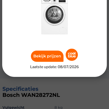
stoom. Zo heb jij in 20 minuten 5 kreukvrije overhemden
of T-shirts. Met 8 kilogram vulgewicht was je zowel kleine
als grote ladingen, bijvoorbeeld de kleding van meerdere
dagen of het beddengoed van één 2-persoonsbed. Om
sneller te wassen, zet je SpeedPerfect aan. Met deze
functie was je tot 65% sneller schoon. Zo is jouw
sportkleding weer schoon voor de volgende workout.
Wanneer je last hebt van allergieën, gebruik je het
Hygiene Plus programma. De automaat wast je kleding
Bekijk prijzen
dan op een hogere temperatuur, waardoor bacteriën en
allergenen verdwijnen.
Laatste update: 08/07/2026
Specificaties
Bosch WAN28272NL
Vulgewicht
8 kg