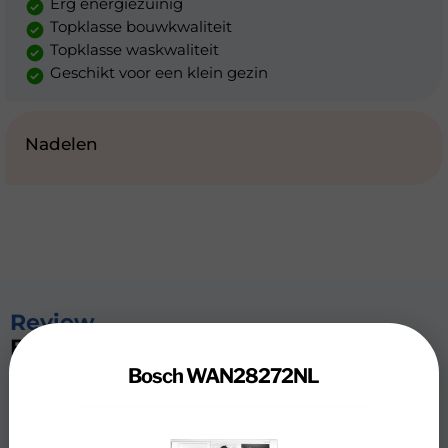
Erg energiezuinig
Topklasse bouwkwaliteit
Topklasse waskwaliteit
Geschikt voor een klein gezin
Nadelen
Review
Bosch WAN28272NL
Bosch WAN28272NL
Met de Bosch WAN28272NL (serie 4) ben jij nog maar
weinig tijd kwijt aan strijken. Met het Iron Assist
programma verminder je tot 50% van de kreukels dankzij