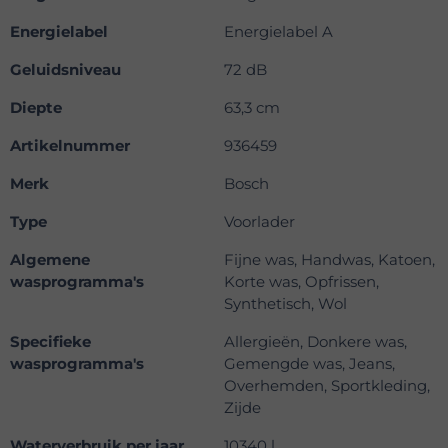
Energielabel
Energielabel A
Geluidsniveau
72 dB
Diepte
63,3 cm
Artikelnummer
936459
Merk
Bosch
Type
Voorlader
Algemene
Fijne was, Handwas, Katoen,
wasprogramma's
Korte was, Opfrissen,
Synthetisch, Wol
Specifieke
Allergieën, Donkere was,
wasprogramma's
Gemengde was, Jeans,
Overhemden, Sportkleding,
Zijde
Waterverbruik per jaar
10340 l