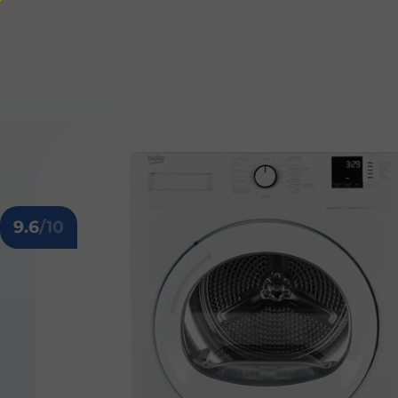
9.6
/10