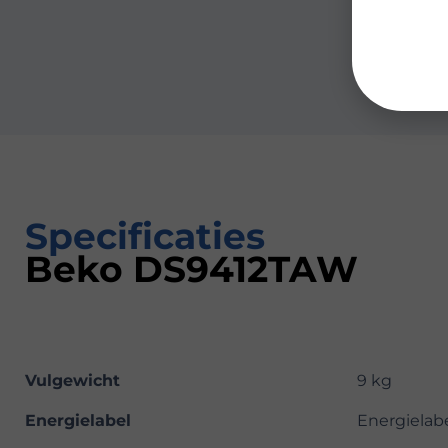
Specificaties
Beko DS9412TAW
Vulgewicht
9 kg
Energielabel
Energielab