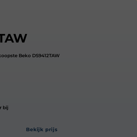
2TAW
edkoopste Beko DS9412TAW
 bij
bekijk prijs