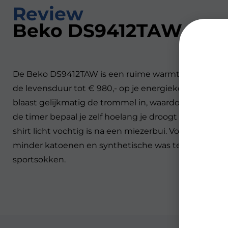
Review
Beko DS9412TAW
De Beko DS9412TAW is een ruime warmtepompdroger 
de levensduur tot € 980,- op je energiekosten. Door 
blaast gelijkmatig de trommel in, waardoor je favoriet
de timer bepaal je zelf hoelang je droogt en kies je 
shirt licht vochtig is na een miezerbui. Voor dikke
minder katoenen en synthetische was te sorteren, zet j
sportsokken.