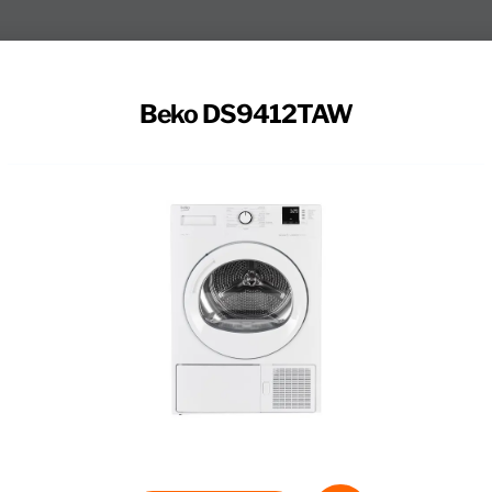
Beko DS9412TAW
voor grote ladingen was, zoals beddengoed. Je bespa
de EcoGentle techniek blijft je was langer mooi. De war
e kleding zacht blijft. Een volle trommel droog je in 3,5 
een droogtijd tussen 10 en 160 minuten. Handig, bijvoorbe
 handdoeken gebruik je het programma ‘Katoen extra droo
e ‘Mix’ aan. Hiermee stop je je polyester voetbalshirt bi