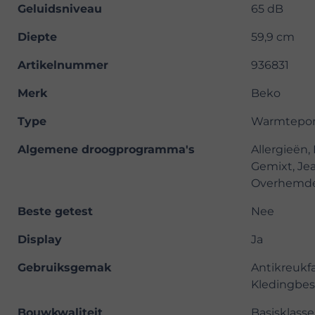
Geluidsniveau
65 dB
Diepte
59,9 cm
Artikelnummer
936831
Merk
Beko
Type
Warmtepo
Algemene droogprogramma's
Allergieën,
Gemixt, Jea
Overhemden
Beste getest
Nee
Display
Ja
Gebruiksgemak
Antikreukfa
Kledingbes
Bouwkwaliteit
Basisklasse