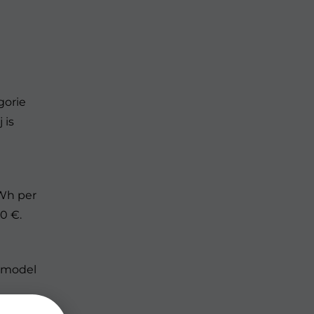
gorie
 is
kWh per
0 €.
t model