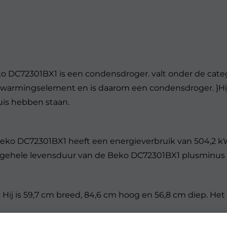
o DC72301BX1 is een condensdroger. valt onder de cate
rwarmingselement en is daarom een condensdroger. }Hij
uis hebben staan.
 Beko DC72301BX1 heeft een energieverbruik van 504,2 
r de gehele levensduur van de Beko DC72301BX1 plusminus 
ij is 59,7 cm breed, 84,6 cm hoog en 56,8 cm diep. He