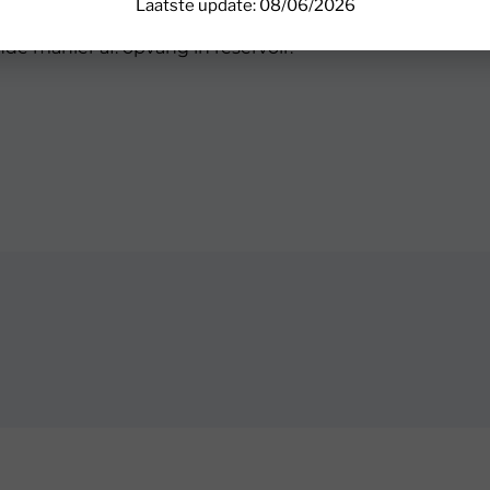
Laatste update: 08/06/2026
 water wat vrij komt bij het drogen moet ergens in opge
e manier af: opvang in reservoir.