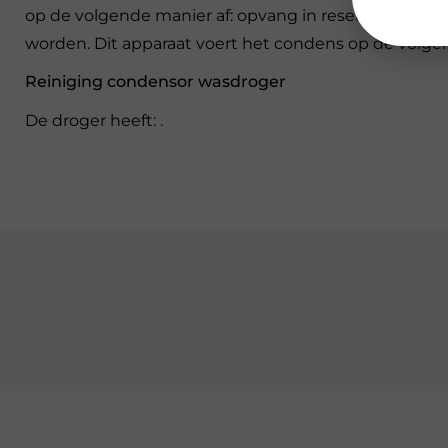
op de volgende manier af: opvang in reservoir. |Het
worden. Dit apparaat voert het condens op de volgend
Reiniging condensor wasdroger
De droger heeft: .