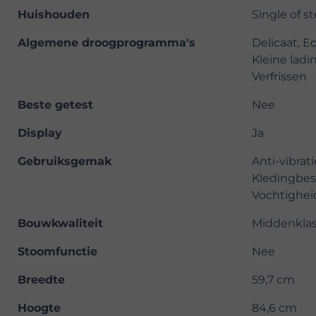
Huishouden
Single of st
Algemene droogprogramma's
Delicaat, E
Kleine ladi
Verfrissen
Beste getest
Nee
Display
Ja
Gebruiksgemak
Anti-vibrat
Kledingbes
Vochtighei
Bouwkwaliteit
Middenkla
Stoomfunctie
Nee
Breedte
59,7 cm
Hoogte
84,6 cm