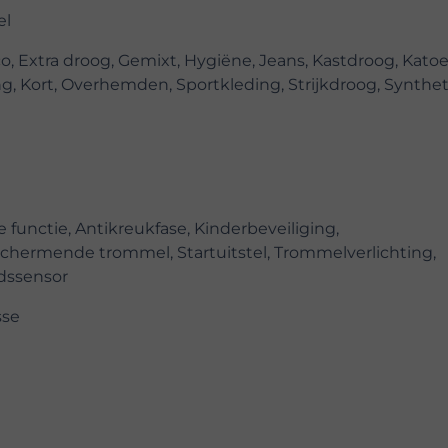
el
co, Extra droog, Gemixt, Hygiëne, Jeans, Kastdroog, Katoe
ng, Kort, Overhemden, Sportkleding, Strijkdroog, Synthet
ie functie, Antikreukfase, Kinderbeveiliging,
chermende trommel, Startuitstel, Trommelverlichting,
dssensor
sse