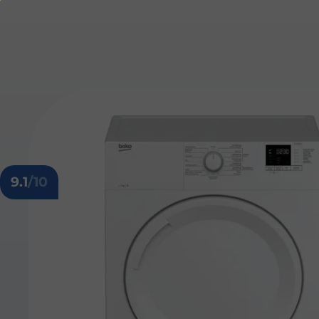
9.1
/10