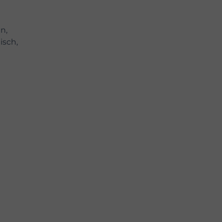
n,
isch,