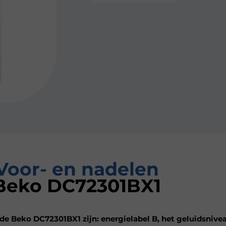
Voor- en nadelen
Beko DC72301BX1
e Beko DC72301BX1 zijn: energielabel B, het geluidsnive