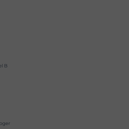
el B
oger