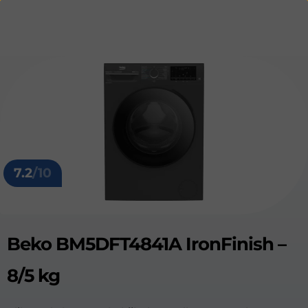
7.2
/10
Beko BM5DFT4841A IronFinish –
8/5 kg