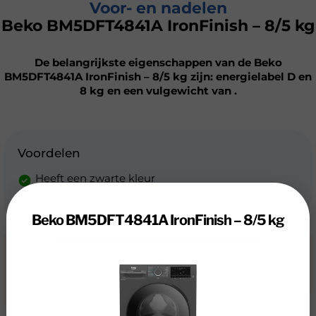
Voor- en nadelen
Beko BM5DFT4841A IronFinish – 8/5 kg
De belangrijkste eigenschappen van de Beko
BM5DFT4841A IronFinish – 8/5 kg zijn: energielabel D en
8 kg en een vulgewicht van .
Voordelen
Heeft een zwarte kleur
Geschikt voor een klein gezin
Beko BM5DFT4841A IronFinish – 8/5 kg
Nadelen
Lage reviewscore (7.2)
Niet erg energiezuinig