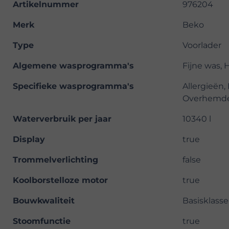
Artikelnummer
976204
Merk
Beko
Type
Voorlader
Algemene wasprogramma's
Fijne was, 
Specifieke wasprogramma's
Allergieën
Overhemde
Waterverbruik per jaar
10340 l
Display
true
Trommelverlichting
false
Koolborstelloze motor
true
Bouwkwaliteit
Basisklasse
Stoomfunctie
true