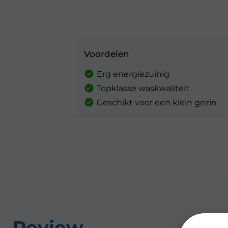
Voordelen
Erg energiezuinig
Topklasse waskwaliteit
Geschikt voor een klein gezin
Review