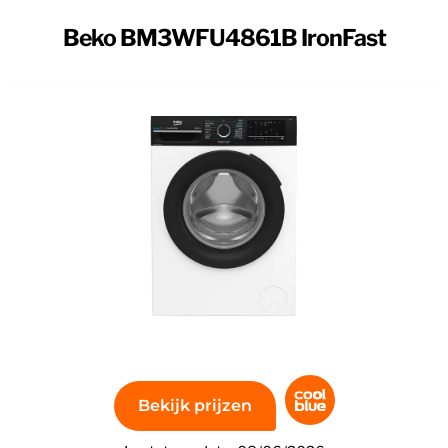
ronFast
Beko BM3WFU4861B IronFast
ko BM3WFU4861B IronFast. Deze wasmachine gebruikt Ir
rissen. EnergySpin lost wasmiddel sneller op, waardoor j
1.600 komt je was extra droog uit de trommel. Je wast kl
sse waskwaliteit verwijder je vlekken beter en komt je 
Bekijk prijzen