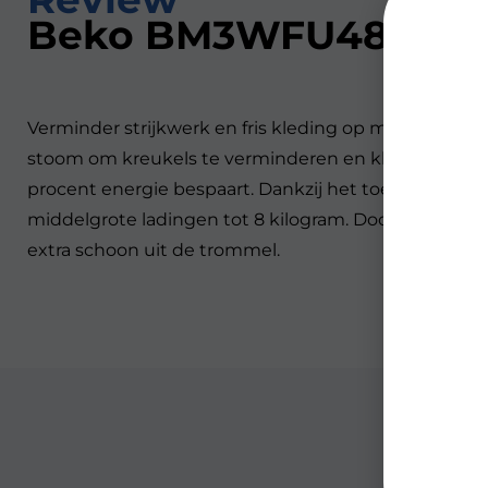
Beko BM3WFU4861B I
Verminder strijkwerk en fris kleding op met de Be
stoom om kreukels te verminderen en kleding op te f
procent energie bespaart. Dankzij het toerental van 
middelgrote ladingen tot 8 kilogram. Door de topkla
extra schoon uit de trommel.