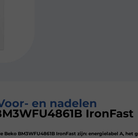
Voor- en nadelen
BM3WFU4861B IronFast
e Beko BM3WFU4861B IronFast zijn: energielabel A, het g