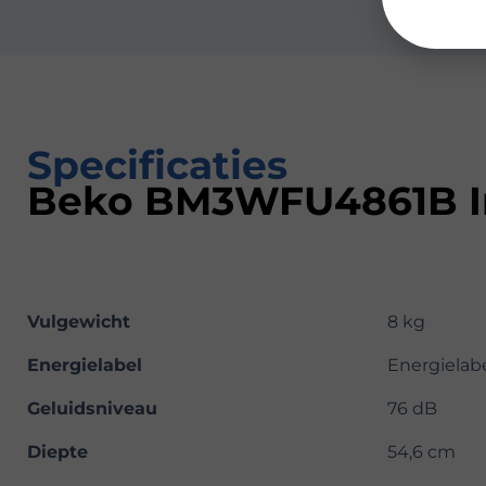
Specificaties
Beko BM3WFU4861B I
Vulgewicht
8 kg
Energielabel
Energielab
Geluidsniveau
76 dB
Diepte
54,6 cm