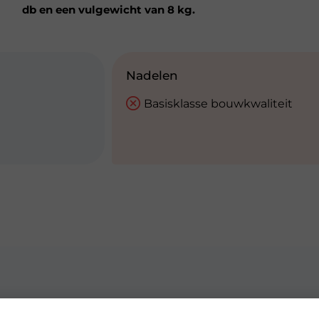
db en een vulgewicht van 8 kg.
Nadelen
Basisklasse bouwkwaliteit