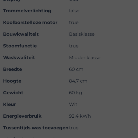
Trommelverlichting
false
Koolborstelloze motor
true
Bouwkwaliteit
Basisklasse
Stoomfunctie
true
Waskwaliteit
Middenklasse
Breedte
60 cm
Hoogte
84,7 cm
Gewicht
60 kg
Kleur
Wit
Energieverbruik
92,4 kWh
Tussentijds was toevoegen
true