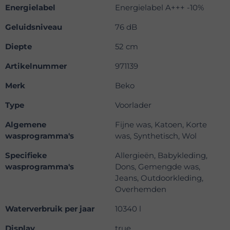
Energielabel
Energielabel A+++ -10%
Geluidsniveau
76 dB
Diepte
52 cm
Artikelnummer
971139
Merk
Beko
Type
Voorlader
Algemene
Fijne was, Katoen, Korte
wasprogramma's
was, Synthetisch, Wol
Specifieke
Allergieën, Babykleding,
wasprogramma's
Dons, Gemengde was,
Jeans, Outdoorkleding,
Overhemden
Waterverbruik per jaar
10340 l
Display
true