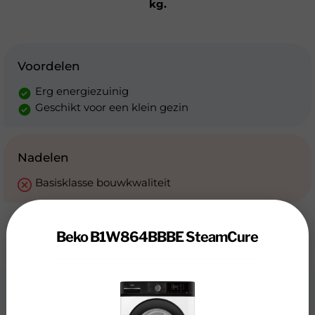
kg.
Voordelen
Erg energiezuinig
Geschikt voor een klein gezin
Nadelen
Basisklasse bouwkwaliteit
Beko B1W864BBBE SteamCure
Review