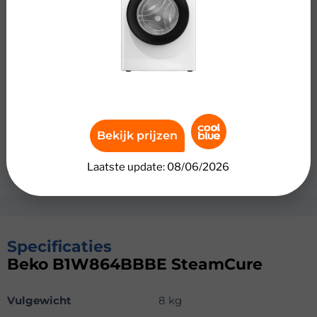
Beko B1W864BBBE SteamCure
Verwijder hardnekkige vlekken met de Beko
B1W864BBBE SteamCure. Deze wasmachine gebruikt
stoom om vuil los te weken, zodat je extra hygiënisch
schoon wast. Met de sneltoets kort je standaard
programma’s in, waardoor je tijd bespaart en toch schoon
wast. Je wast kleine en middelgrote ladingen dankzij het
vulgewicht van 8 kilogram. Zo past het beddengoed van
Bekijk prijzen
één tweepersoonsbed of je kleding van een paar dagen
Laatste update: 08/06/2026
in de trommel.
Specificaties
Beko B1W864BBBE SteamCure
Vulgewicht
8 kg