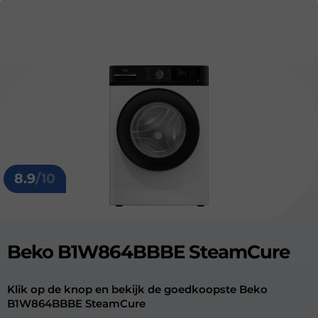
8.9
/10
Beko B1W864BBBE SteamCure
Klik op de knop en bekijk de goedkoopste Beko
B1W864BBBE SteamCure