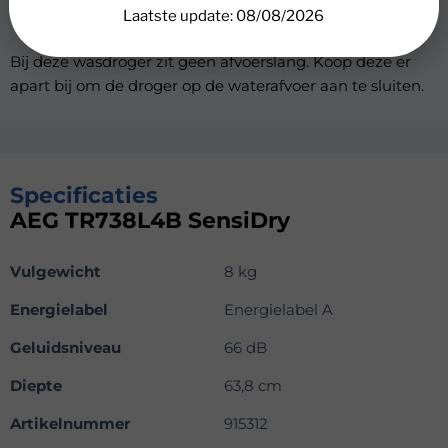
130,- per jaar op je energierekening.
Laatste update: 08/08/2026
Bij deze wasdroger zit geen afvoerslang. Koop deze er
apart bij om de droger op de waterafvoer aan te sluiten.
Specificaties
AEG TR738L4B SensiDry
Vulgewicht
8 kg
Energielabel
Energielabel A
Geluidsniveau
66 dB
Diepte
63,8 cm
Artikelnummer
915312