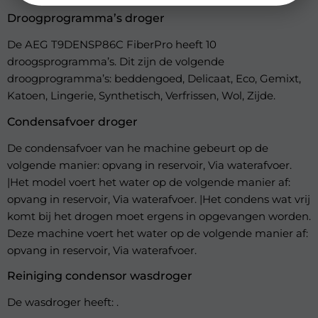
Droogprogramma’s droger
De AEG T9DENSP86C FiberPro heeft 10
droogsprogramma’s. Dit zijn de volgende
droogprogramma’s: beddengoed, Delicaat, Eco, Gemixt,
Katoen, Lingerie, Synthetisch, Verfrissen, Wol, Zijde.
Condensafvoer droger
De condensafvoer van he machine gebeurt op de
volgende manier: opvang in reservoir, Via waterafvoer.
|Het model voert het water op de volgende manier af:
opvang in reservoir, Via waterafvoer. |Het condens wat vrij
komt bij het drogen moet ergens in opgevangen worden.
Deze machine voert het water op de volgende manier af:
opvang in reservoir, Via waterafvoer.
Reiniging condensor wasdroger
De wasdroger heeft: .