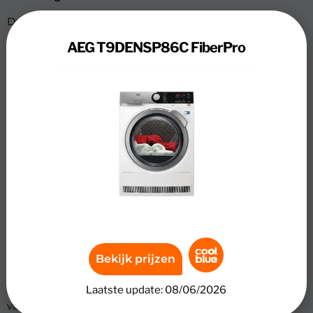
De afmetingen van de AEG T9DENSP86C FiberPro zijn
alsvolgt: 59,6 cm breed, 85 cm hoog en 63,8 cm diep. Het
AEG T9DENSP86C FiberPro
toestel weegt circa 49 kg.
Vulgewicht AEG T9DENSP86C FiberPro
De warmtepompdroger is door zijn vulgewicht geschikt
voor een gezin met 1 of 2 kinderen. Er kan 8 kg wasgoed
in de trommel.
Droog- en bouwkwaliteit AEG T9DENSP86C
FiberPro
De bouwkwaliteit van de warmtepompdroger is:
topklasse. Een hogere bouwkwaliteit zorgt ervoor dat het
model langer mee gaat.
Bekijk prijzen
Geluidsniveau droger
De wasdroger heeft een geluidsniveau tijdens het drogen
Laatste update: 08/06/2026
van 64 dB.