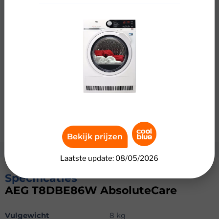
hoef je niet bang te zijn dat je kleding krimpt. De
wasdroger past zijn trommelbewegingen en
droogtemperatuur precies aan op het type stof. In totaal
zijn er 10 verschillende programma’s. Je droogt dus met
een gerust hart een zachte wollen trui, nieuw overhemd
of zijden blouse. Kies bij het selecteren van een
programma voor de antikreukfase om hardnekkige
kreukels te voorkomen. Wil je het condensvocht uit je
kleding automatisch afvoeren? Sluit de meegeleverde
condensafvoerslang aan op de waterafvoer en je hoeft
het condensreservoir niet meer te legen.
Bekijk prijzen
Laatste update: 08/05/2026
Specificaties
AEG T8DBE86W AbsoluteCare
Vulgewicht
8 kg