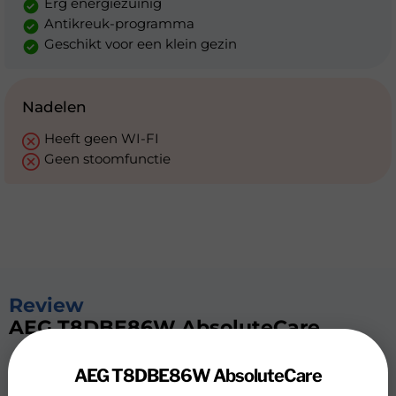
Erg energiezuinig
Antikreuk-programma
Geschikt voor een klein gezin
Nadelen
Heeft geen WI-FI
Geen stoomfunctie
Review
AEG T8DBE86W AbsoluteCare
De AEG T8DBE86W droogt zeer energiezuinig 8 kilo
AEG T8DBE86W AbsoluteCare
wasgoed en beschermt je kleding. Met AbsoluteCare