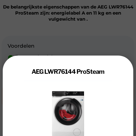
De belangrijkste eigenschappen van de AEG LWR76144
ProSteam zijn: energielabel A en 11 kg en een
vulgewicht van .
Voordelen
Erg energiezuinig
Topklasse bouwkwaliteit
Hoog vulgewicht (11 kg)
AEG LWR76144 ProSteam
Nadelen