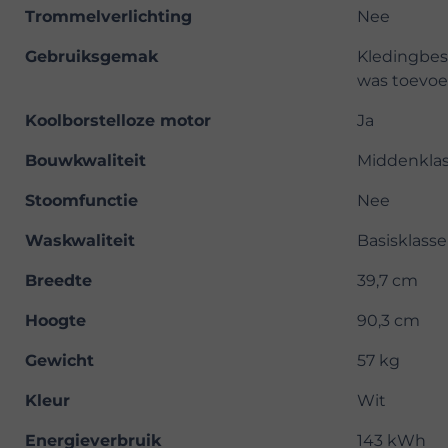
Trommelverlichting
Nee
Gebruiksgemak
Kledingbesc
was toevoe
Koolborstelloze motor
Ja
Bouwkwaliteit
Middenkla
Stoomfunctie
Nee
Waskwaliteit
Basisklasse
Breedte
39,7 cm
Hoogte
90,3 cm
Gewicht
57 kg
Kleur
Wit
Energieverbruik
143 kWh