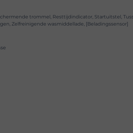
hermende trommel, Resttijdindicator, Startuitstel, Tus
gen, Zelfreinigende wasmiddellade, [Beladingssensor]
sse