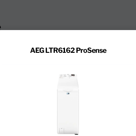
e
AEG LTR6162 ProSense
 wast met 6 kilogram vulgewicht kleine ladingen was s
ProSense was je nooit langer dan nodig. De wasmachine 
 was. Je wast je kleding met 1 van de 14 verschillende
ramma voor je voetbalshirts of fris je outfit snel op me
lep boven op de wasmachine. Hierdoor buk je niet wann
r wasmachine. Zo zet je het apparaat ook in een kleiner