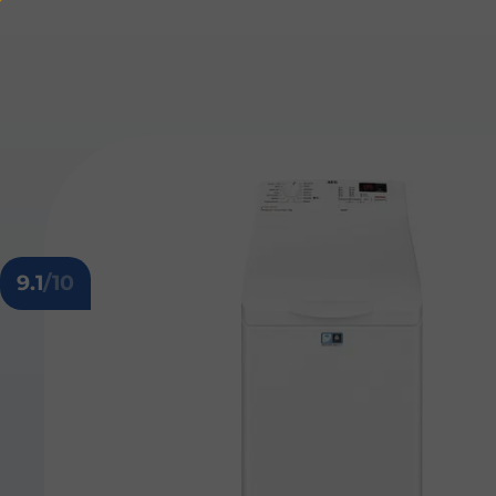
9.1
/10