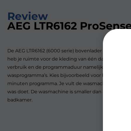
Review
AEG LTR6162 ProSens
De AEG LTR6162 (6000 serie) bovenlader wasmachine
heb je ruimte voor de kleding van één dag. Dankzij 
verbruik en de programmaduur namelijk aan op iedere
wasprogramma’s. Kies bijvoorbeeld voor het sportprog
minuten programma. Je vult de wasmachine via de k
was doet. De wasmachine is smaller dan een voorlade
badkamer.