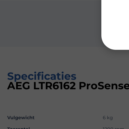
Specificaties
AEG LTR6162 ProSens
Vulgewicht
6 kg