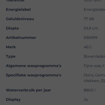
Toerental
1200 rpm
Energielabel
Energielab
Geluidsniveau
77 dB
Diepte
59,9 cm
Artikelnummer
936999
Merk
AEG
Type
Bovenlade
Algemene wasprogramma's
Fijne was, 
Specifieke wasprogramma's
Dons, Geme
Vlekken, Zi
Waterverbruik per jaar
8800 l
Display
Ja