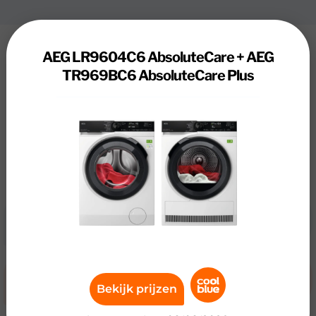
Voor- en nadelen
AEG LR9604C6 AbsoluteCare + AEG
AEG LR9604C6 AbsoluteCare + AEG
TR969BC6 AbsoluteCare Plus
TR969BC6 AbsoluteCare Plus
De belangrijkste eigenschappen van de AEG LR9604C6
AbsoluteCare + AEG TR969BC6 AbsoluteCare Plus zijn:
energielabel en .
Voordelen
Nadelen
Bekijk prijzen