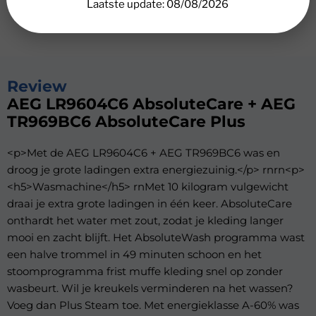
Laatste update: 08/08/2026
Review
AEG LR9604C6 AbsoluteCare + AEG
TR969BC6 AbsoluteCare Plus
<p>Met de AEG LR9604C6 + AEG TR969BC6 was en
droog je grote ladingen extra energiezuinig.</p> rnrn<p>
<h5>Wasmachine</h5> rnMet 10 kilogram vulgewicht
draai je extra grote ladingen in één keer. AbsoluteCare
onthardt het water met zout, zodat je kleding langer
mooi en zacht blijft. Het AbsoluteWash programma wast
een halve trommel in 49 minuten schoon en het
stoomprogramma frist muffe kleding snel op zonder
wasbeurt. Wil je kreukels verminderen na het wassen?
Voeg dan Plus Steam toe. Met energieklasse A-60% was