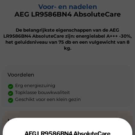
Voor- en nadelen
AEG LR9586BN4 AbsoluteCare
De belangrijkste eigenschappen van de AEG
LR9586BN4 AbsoluteCare zijn: energielabel A+++ -30%,
het geluidsniveau van 75 db en een vulgewicht van 8
kg.
Voordelen
Erg energiezuinig
Topklasse bouwkwaliteit
Geschikt voor een klein gezin
Nadelen
AEG LR9586BN4 AbsoluteCare