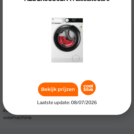
Review
AEG LR9586BN4 AbsoluteCare
Was kleine en middelgrote ladingen met de AEG
LR9586BN4 AbsoluteCare. Deze wasmachine heeft een
vulgewicht van 8 kilogram. Met het AbsoluteWash 49'
programma maak je 5 kilogram wasgoed in 49 minuten
schoon. Dankzij AEG AbsoluteCare blijft je kleding langer
Bekijk prijzen
mooi en zacht, doordat de wasmachine het water
Laatste update: 08/07/2026
onthardt. Met energieklasse A-30% bespaar je tot 310
euro aan energiekosten over de levensduur van de
wasmachine.