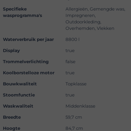
Specifieke
Allergieën, Gemengde was,
wasprogramma's
Impregneren,
Outdoorkleding,
Overhemden, Vlekken
Waterverbruik per jaar
8800 l
Display
true
Trommelverlichting
false
Koolborstelloze motor
true
Bouwkwaliteit
Topklasse
Stoomfunctie
true
Waskwaliteit
Middenklasse
Breedte
59,7 cm
Hoogte
84,7 cm