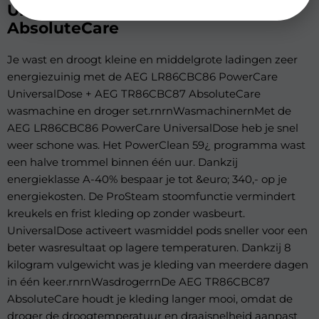
UniversalDose + AEG TR86CBC87
AbsoluteCare
Je wast en droogt kleine en middelgrote ladingen zeer
energiezuinig met de AEG LR86CBC86 PowerCare
UniversalDose + AEG TR86CBC87 AbsoluteCare
wasmachine en droger set.rnrnWasmachinernMet de
AEG LR86CBC86 PowerCare UniversalDose heb je snel
weer schone was. Het PowerClean 59¿ programma wast
een halve trommel binnen één uur. Dankzij
energieklasse A-40% bespaar je tot &euro; 340,- op je
energiekosten. De ProSteam stoomfunctie vermindert
kreukels en frist kleding op zonder wasbeurt.
UniversalDose activeert wasmiddel pods sneller voor een
beter wasresultaat op lagere temperaturen. Dankzij 8
kilogram vulgewicht was je kleding van meerdere dagen
in één keer.rnrnWasdrogerrnDe AEG TR86CBC87
AbsoluteCare houdt je kleding langer mooi, omdat de
droger de droogtemperatuur en draaisnelheid aanpast