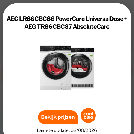
De belangrijkste eigenschappen van de AEG
LR86CBC86 PowerCare UniversalDose + AEG
AEG LR86CBC86 PowerCare UniversalDose +
TR86CBC87 AbsoluteCare zijn: energielabel en .
AEG TR86CBC87 AbsoluteCare
Voordelen
Nadelen
Bekijk prijzen
Review
AEG LR86CBC86 PowerCare
Laatste update: 08/08/2026