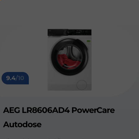
9.4
/10
AEG LR8606AD4 PowerCare
Autodose