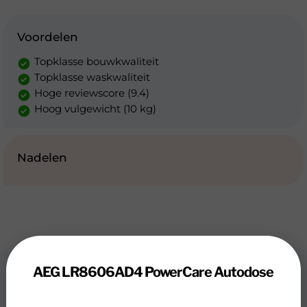
Voordelen
Topklasse bouwkwaliteit
Topklasse waskwaliteit
Hoge reviewscore (9.4)
Hoog vulgewicht (10 kg)
Nadelen
AEG LR8606AD4 PowerCare Autodose
Review
AEG LR8606AD4 PowerCare