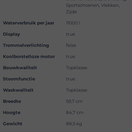
Sportschoenen, Vlekken,
Zijde
Waterverbruik per jaar
11000 l
Display
true
Trommelverlichting
false
Koolborstelloze motor
true
Bouwkwaliteit
Topklasse
Stoomfunctie
true
Waskwaliteit
Topklasse
Breedte
59,7 cm
Hoogte
84,7 cm
Gewicht
88,5 kg