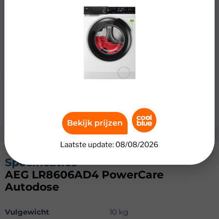
Autodose
Was een halve trommel in 59 minuten schoon met de
AEG LR8606AD4 PowerCare Autodose. Deze
wasmachine wast snel en energiezuinig, ook bij kleine
ladingen. Met het PowerClean 59' programma verwijder
je vlekken op 30 graden Celsius. Je wast grote ladingen in
één keer dankzij het vulgewicht van 10 kilogram. Zo past
een heel dekbed of veel handdoeken in de trommel. De
sensor past het verbruik aan op iedere lading.
Bekijk prijzen
Laatste update: 08/08/2026
Specificaties
AEG LR8606AD4 PowerCare
Autodose
Vulgewicht
10 kg