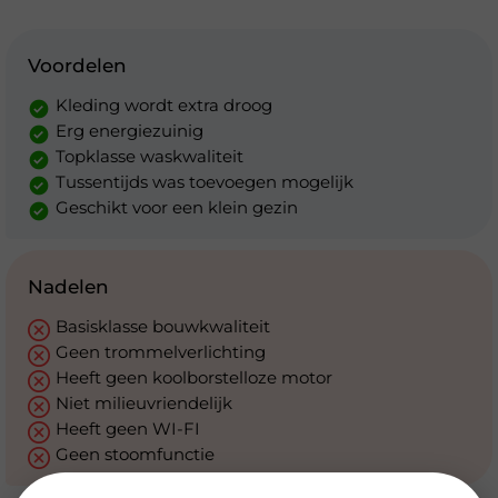
Voordelen
Kleding wordt extra droog
Erg energiezuinig
Topklasse waskwaliteit
Tussentijds was toevoegen mogelijk
Geschikt voor een klein gezin
Nadelen
Basisklasse bouwkwaliteit
Geen trommelverlichting
Heeft geen koolborstelloze motor
Niet milieuvriendelijk
Heeft geen WI-FI
Geen stoomfunctie