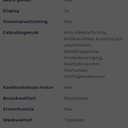
Display
Ja
Trommelverlichting
Nee
Gebruiksgemak
Anti-vibratie functie,
Antikreukfase, Automatisch
uitschakelen,
Beladingssensor,
Kinderbeveiliging,
Resttijdindicator,
Startuitstel,
Vochtigheidssensor
Koolborstelloze motor
Nee
Bouwkwaliteit
Basisklasse
Stoomfunctie
Nee
Waskwaliteit
Topklasse