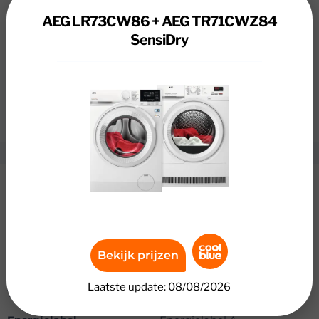
AEG LR73CW86 + AEG TR71CWZ84
SensiDry
Review
AEG LR73CW86 + AEG TR71CWZ84
SensiDry
Specificaties
AEG LR73CW86 + AEG TR71CWZ84
SensiDry
Bekijk prijzen
Vulgewicht
8 kg
Laatste update: 08/08/2026
Toerental
1600 rpm