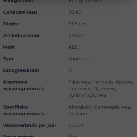
Energielabel
Energielabel A
Geluidsniveau
76 dB
Diepte
63,8 cm
Artikelnummer
915307
Merk
AEG
Type
Voorlader
Droogresultaat
A
Algemene
Fijne was, Handwas, Katoen,
wasprogramma's
Korte was, Opfrissen,
Synthetisch, Wol
Specifieke
Allergieën, Gemengde was,
wasprogramma's
Vlekken
Waterverbruik per jaar
8400 l
Beste getest
Nee