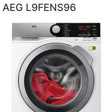
AEG L9FENS96
9.3
/10