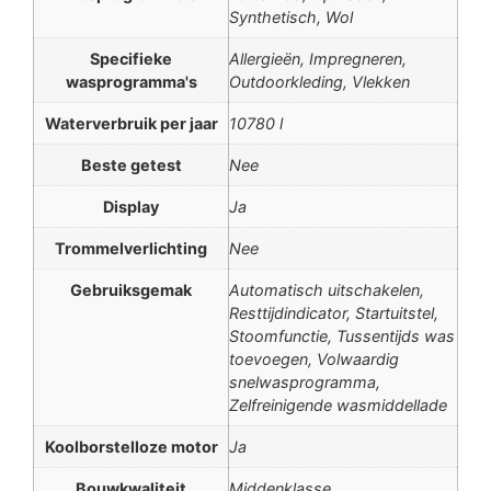
Synthetisch, Wol
Specifieke
Allergieën, Impregneren,
wasprogramma's
Outdoorkleding, Vlekken
Waterverbruik per jaar
10780 l
Beste getest
Nee
Display
Ja
Trommelverlichting
Nee
Gebruiksgemak
Automatisch uitschakelen,
Resttijdindicator, Startuitstel,
Stoomfunctie, Tussentijds was
toevoegen, Volwaardig
snelwasprogramma,
Zelfreinigende wasmiddellade
Koolborstelloze motor
Ja
Bouwkwaliteit
Middenklasse