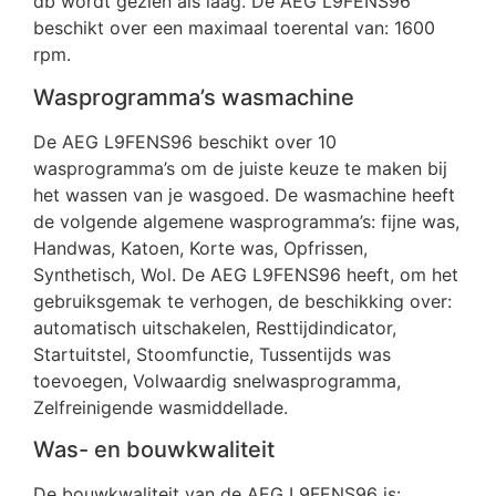
db wordt gezien als laag. De AEG L9FENS96
beschikt over een maximaal toerental van: 1600
rpm.
Wasprogramma’s wasmachine
De AEG L9FENS96 beschikt over 10
wasprogramma’s om de juiste keuze te maken bij
het wassen van je wasgoed. De wasmachine heeft
de volgende algemene wasprogramma’s: fijne was,
Handwas, Katoen, Korte was, Opfrissen,
Synthetisch, Wol. De AEG L9FENS96 heeft, om het
gebruiksgemak te verhogen, de beschikking over:
automatisch uitschakelen, Resttijdindicator,
Startuitstel, Stoomfunctie, Tussentijds was
toevoegen, Volwaardig snelwasprogramma,
Zelfreinigende wasmiddellade.
Was- en bouwkwaliteit
De bouwkwaliteit van de AEG L9FENS96 is: