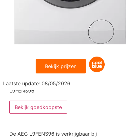
AEG L9FENS96
Bekijk prijzen
Klik op de knop en bekijk de goedkoopste AEG
Laatste update: 08/05/2026
L9FENS96
Bekijk goedkoopste
De AEG L9FENS96 is verkrijgbaar bij