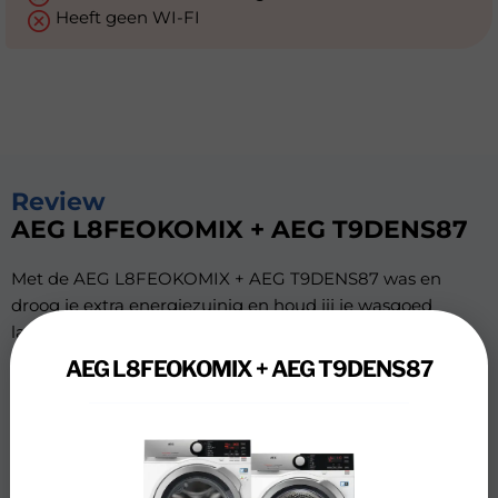
Heeft geen WI-FI
Review
AEG L8FEOKOMIX + AEG T9DENS87
Met de AEG L8FEOKOMIX + AEG T9DENS87 was en
droog je extra energiezuinig en houd jij je wasgoed
langer mooi dankzij ÖKOMix en FiberPro technologie.
Wasmachine
AEG L8FEOKOMIX + AEG T9DENS87
Met 9 kilogram vulgewicht is de wasmachine geschikt
voor een huishouden van 5 personen of meer. ÖKOMix
technologie zorgt ervoor dat je een nog schonere was
hebt. Dit komt doordat de wasautomaat je wasmiddel
gelijkmatig over je was verspreidt. Om kreukels te