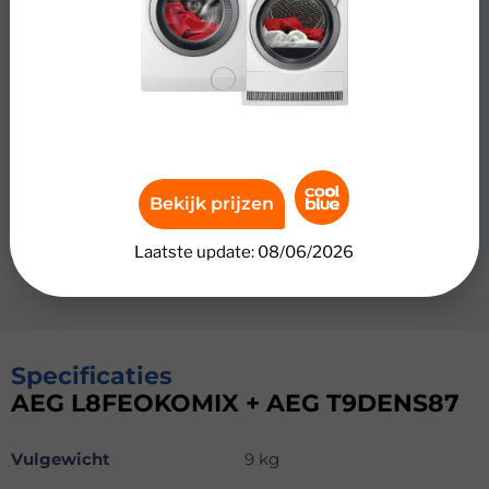
verminderen, gebruik je de stoomfunctie. Hiermee ben je
extra snel klaar met strijken.
Wasdroger
Na het wassen droog je 8 kilogram wasgoed extra
energiezuinig. De A+++ warmtepompdroger droogt op
een lage temperatuur, wat energie bespaart. Ook blijft je
wasgoed dankzij de lagere temperatuur langer mooi.
FiberPro technologie zorgt ervoor dat je was gelijkmatig
Bekijk prijzen
droogt en elke vezel zacht blijft. Door de 3D sensor wordt
Laatste update: 08/06/2026
ook de binnenkant van je donzen dekbed goed droog.
Specificaties
AEG L8FEOKOMIX + AEG T9DENS87
Vulgewicht
9 kg